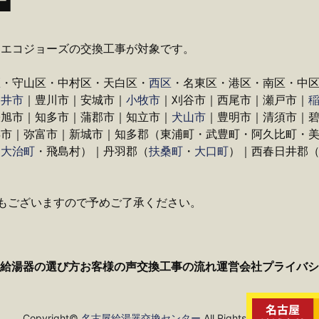
・エコジョーズの交換工事が対象です。
区
・守山区・中村区・天白区・
西区
・名東区・港区・南区・中
日井市
｜豊川市｜安城市｜
小牧市
｜刈谷市｜西尾市｜瀬戸市｜
張旭市｜知多市｜蒲郡市｜知立市｜
犬山市
｜豊明市｜清須市｜
浜市｜弥富市｜新城市｜知多郡（東浦町・武豊町・阿久比町・
・
大治町
・飛島村）｜丹羽郡（
扶桑町
・
大口町
）｜西春日井郡
もございますので予めご了承ください。
給湯器の選び方
お客様の声
交換工事の流れ
運営会社
プライバシ
Copyright©
名古屋給湯器交換センター
All Rights Reserved.