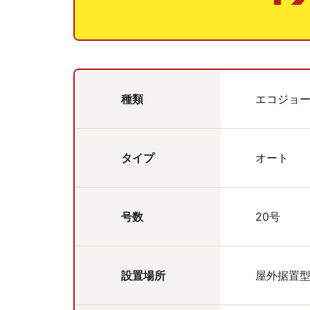
種類
エコジョ
タイプ
オート
号数
20号
設置場所
屋外据置