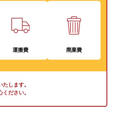
運搬費
廃棄費
いたします。
心ください。