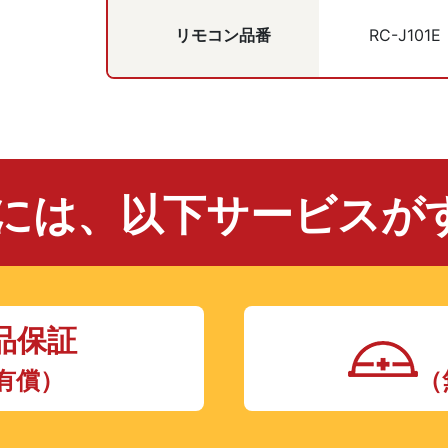
リモコン品番
RC-J101E
には、
以下サービスがす
品保証
有償）
（