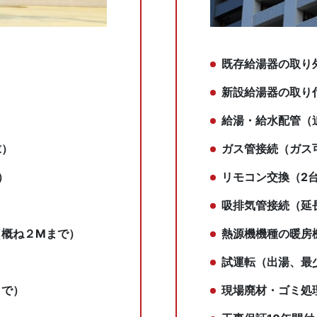
既存給湯器の取り
新設給湯器の取り
給湯・給水配管（
求）
ガス管接続（ガス
）
リモコン交換（2
吸排気管接続（延
（概ね２Mまで）
熱源機機種の暖房
試運転（出湯、最
まで）
現場廃材・ゴミ処