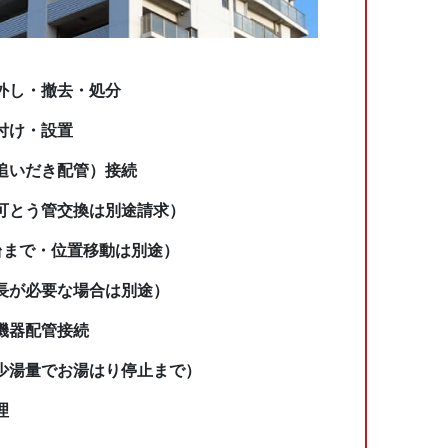
外し・撤去・処分
付け・設置
追いだき配管）接続
可とう管交換は別途請求）
台まで・位置移動は別途）
長が必要な場合は別途）
機器配管接続
少湯量でお湯はり停止まで）
理