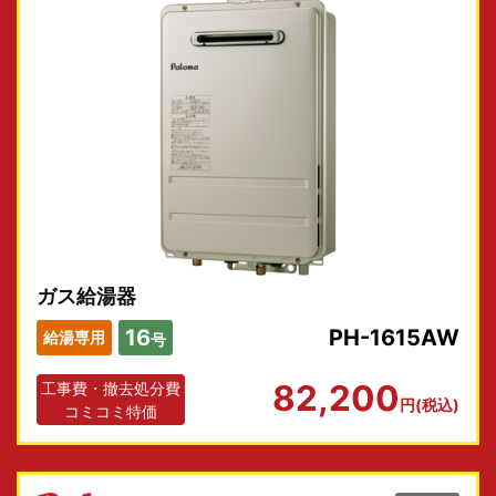
ガス給湯器
16
PH-1615AW
給湯専用
号
82,200
工事費・撤去処分費
円(税込)
コミコミ特価