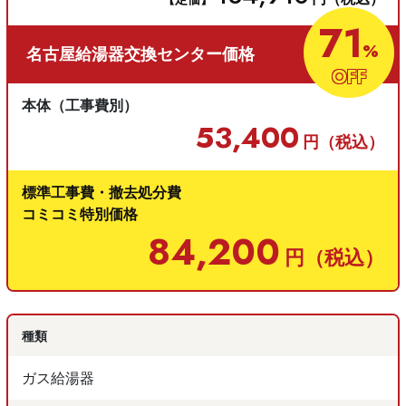
交換工事例
71
%
名古屋給湯器交換センター価格
取扱商品一覧
OFF
本体（工事費別）
給湯器の選び方
53,400
円（税込）
お客様の声
標準工事費・撤去処分費
コミコミ特別価格
交換工事の流れ
84,200
円（税込）
運営会社
お問い合わせ
種類
ガス給湯器