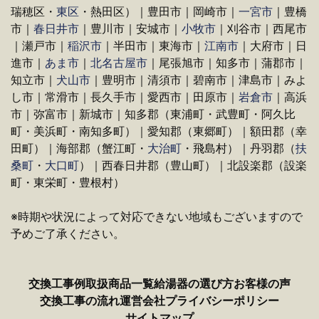
瑞穂区・
東区
・熱田区）｜豊田市｜岡崎市｜
一宮市
｜豊橋
市｜
春日井市
｜豊川市｜安城市｜
小牧市
｜刈谷市｜西尾市
｜瀬戸市｜
稲沢市
｜半田市｜東海市｜
江南市
｜大府市｜日
進市｜
あま市
｜
北名古屋市
｜尾張旭市｜知多市｜蒲郡市｜
知立市｜
犬山市
｜豊明市｜清須市｜碧南市｜津島市｜みよ
し市｜常滑市｜長久手市｜愛西市｜田原市｜
岩倉市
｜高浜
市｜弥富市｜新城市｜知多郡（東浦町・武豊町・阿久比
町・美浜町・南知多町）｜愛知郡（東郷町）｜額田郡（幸
田町）｜海部郡（蟹江町・
大治町
・飛島村）｜丹羽郡（
扶
桑町
・
大口町
）｜西春日井郡（豊山町）｜北設楽郡（設楽
町・東栄町・豊根村）
※時期や状況によって対応できない地域もございますので
予めご了承ください。
交換工事例
取扱商品一覧
給湯器の選び方
お客様の声
交換工事の流れ
運営会社
プライバシーポリシー
サイトマップ