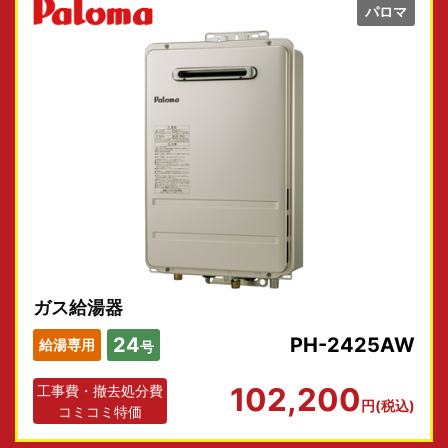
パロマ
ガス給湯器
24
PH-2425AW
給湯専用
号
102,200
工事費・撤去処分費
円(税込)
コミコミ特価