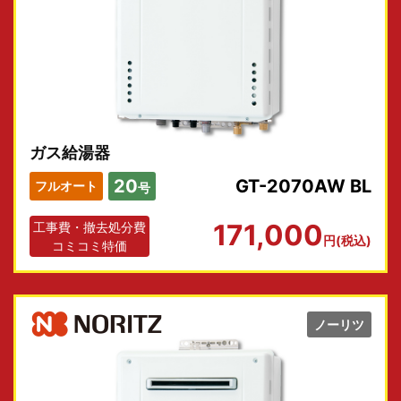
ガス給湯器
20
GT-2070AW BL
フルオート
号
171,000
工事費・撤去処分費
円(税込)
コミコミ特価
ノーリツ