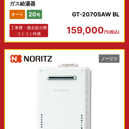
ガス給湯器
20
GT-2070SAW BL
オート
号
159,000
工事費・撤去処分費
円(税込)
コミコミ特価
ノーリツ