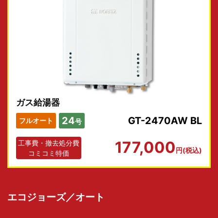
ガス給湯器
24
GT-2470AW BL
フルオート
号
177,000
工事費・撤去処分費
円(税込)
コミコミ特価
エコジョーズ／オート