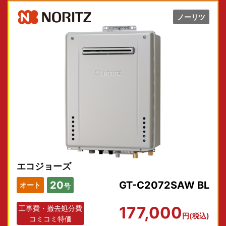
ノーリツ
エコジョーズ
20
GT-C2072SAW BL
オート
号
177,000
工事費・撤去処分費
円(税込)
コミコミ特価