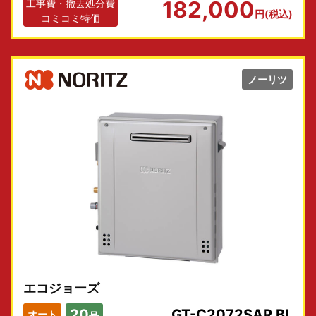
182,000
工事費・撤去処分費
円(税込)
コミコミ特価
ノーリツ
エコジョーズ
20
GT-C2072SAR BL
オート
号