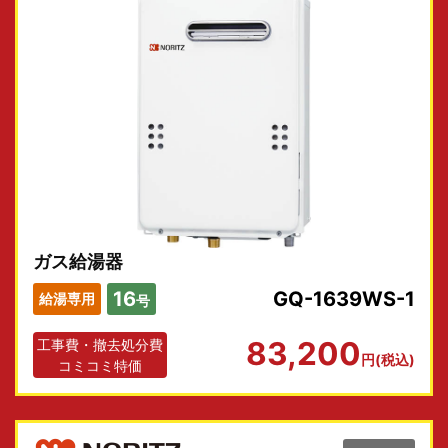
ガス給湯器
16
GQ-1639WS-1
給湯専用
号
83,200
工事費・撤去処分費
円(税込)
コミコミ特価