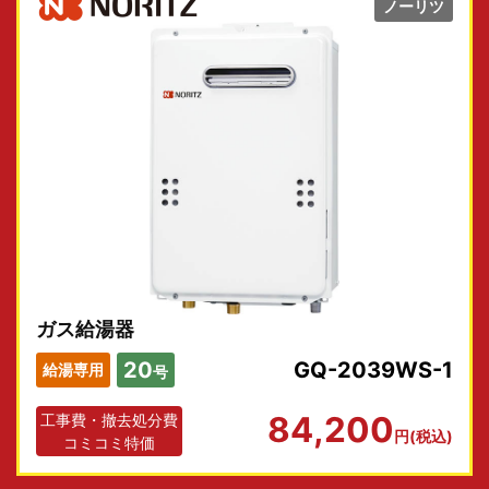
ノーリツ
交換工事例
取扱商品一覧
給湯器の選び方
ガス給湯器
お客様の声
20
GQ-2039WS-1
給湯専用
号
交換工事の流れ
84,200
工事費・撤去処分費
円(税込)
コミコミ特価
運営会社