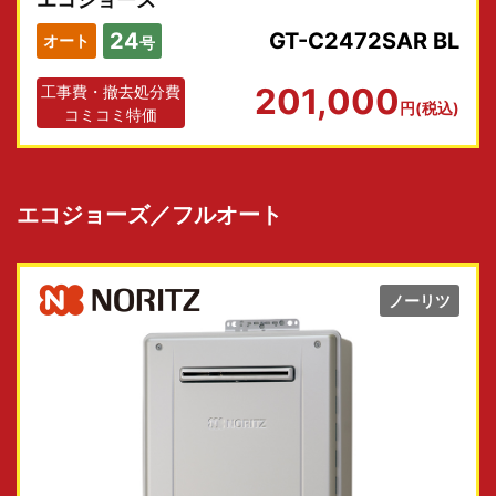
24
GT-C2472SAR BL
オート
号
201,000
工事費・撤去処分費
円(税込)
コミコミ特価
エコジョーズ／フルオート
ノーリツ