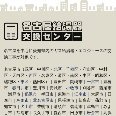
名古屋を中心に愛知県内のガス給湯器・エコジョーズの交
換工事が対象です。
名古屋市（緑区・中川区・
北区
・
千種区
・守山区・中村
区・天白区・
西区
・名東区・港区・南区・中区・昭和区・
瑞穂区・
東区
・熱田区）｜豊田市｜岡崎市｜
一宮市
｜豊橋
市｜
春日井市
｜豊川市｜安城市｜
小牧市
｜刈谷市｜西尾市
｜瀬戸市｜
稲沢市
｜半田市｜東海市｜
江南市
｜大府市｜日
進市｜
あま市
｜
北名古屋市
｜尾張旭市｜知多市｜蒲郡市｜
知立市｜
犬山市
｜豊明市｜清須市｜碧南市｜津島市｜みよ
し市｜常滑市｜長久手市｜愛西市｜田原市｜
岩倉市
｜高浜