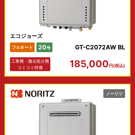
エコジョーズ
20
GT-C2072AW BL
フルオート
号
185,000
工事費・撤去処分費
円(税込)
コミコミ特価
ノーリツ